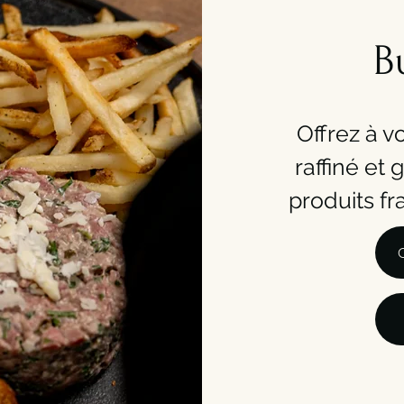
B
Offrez à vo
raffiné e
produits fr