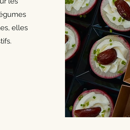
r les
 légumes
es, elles
ifs.