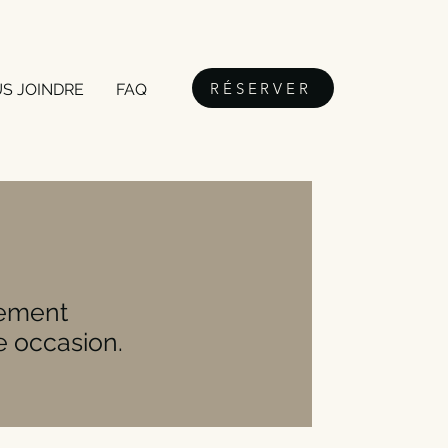
RÉSERVER
S JOINDRE
FAQ
nement
e occasion.