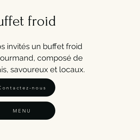
uffet froid
s invités un buffet froid
t gourmand, composé de
ais, savoureux et locaux.
Contactez-nous
MENU