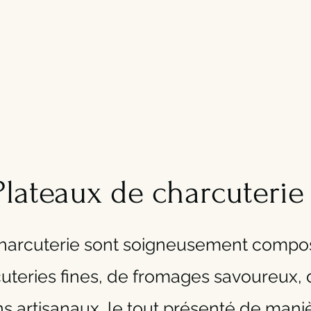
Plateaux de charcuterie
charcuterie sont soigneusement compo
uteries fines, de fromages savoureux, de
ins artisanaux, le tout présenté de man