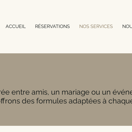
ACCUEIL
RÉSERVATIONS
NOS SERVICES
NOU
irée entre amis, un mariage ou un évé
 offrons des formules adaptées à chaqu