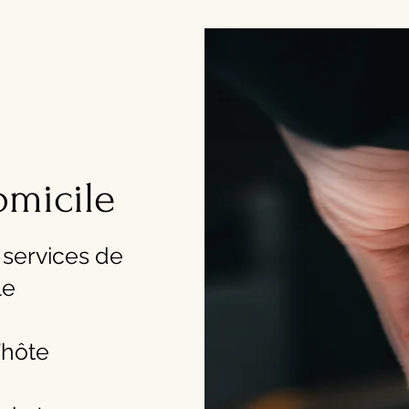
omicile
 services de
le
’hôte